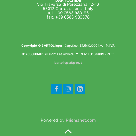
Via Traversa di Parezzana 12-16
55012 Carraia, Lucca Italy
tel. +39 0583 980196
fax. +39 0583 980878
Copyright © BARTOLI spa
-
Cap.Soc. €1.560.000 i.v.
- P. IVA
. -
01753090461
All rights reserved
REA:
LU168409 -
PEC
:
bartolispa@pec.it
Powered by
Prismanet.com