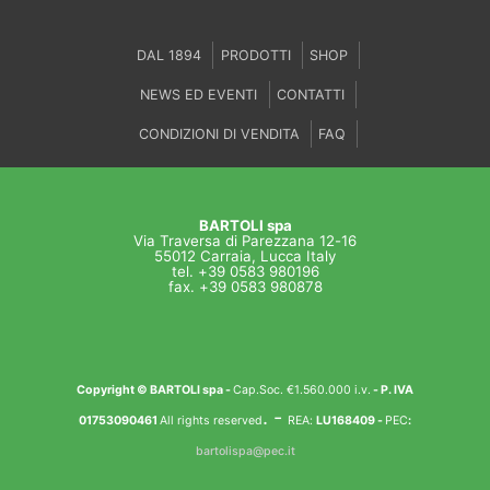
DAL 1894
PRODOTTI
SHOP
NEWS ED EVENTI
CONTATTI
CONDIZIONI DI VENDITA
FAQ
BARTOLI spa
Via Traversa di Parezzana 12-16
55012 Carraia, Lucca Italy
tel. +39 0583 980196
fax. +39 0583 980878
Copyright © BARTOLI spa
-
Cap.Soc. €1.560.000 i.v.
- P. IVA
. -
01753090461
All rights reserved
REA:
LU168409 -
PEC
:
bartolispa@pec.it