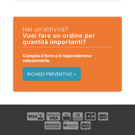
Hai un'attività?
Vuoi fare un ordine per
quantità importanti?
Compila il form e ti risponderemo
velocemente.
RICHIEDI PREVENTIVO >